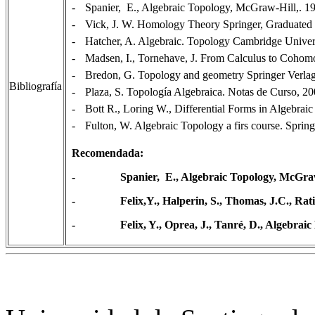
-
Spanier, E., Algebraic Topology, McGraw-Hill,. 1
-
Vick, J. W. Homology Theory Springer, Graduated T
-
Hatcher, A. Algebraic. Topology Cambridge Univers
-
Madsen, I., Tornehave, J. From Calculus to Cohom
-
Bredon, G. Topology and geometry Springer Verlag
Bibliografía
-
Plaza, S. Topología Algebraica. Notas de Curso, 20
-
Bott R., Loring W., Differential Forms in Algebrai
-
Fulton, W. Algebraic Topology a firs course. Spring
Recomendada:
- Spanier, E., Algebraic Topology, McGraw-H
- Felix,Y., Halperin, S., Thomas, J.C., Ratio
- Felix, Y., Oprea, J., Tanré, D., Algebraic M